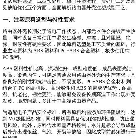
文从原料选型、成型预处理、核心注塑流程、后处理工艺及常
见缺陷优化五个方面，全面解析路由器外壳注塑成型工艺。
一、注塑原料选型与特性要求
路由器外壳长期处于通电工作状态，内部元器件会持续产生热
量，同时设备日常使用中易发生磕碰、摩擦，且对阻燃、绝
缘、耐候性有硬性要求，因此原料选型是工艺质量的基础。行
业主流原料为 ABS 塑料和 PC+ABS 合金塑料，极少使用纯
PC 塑料。
ABS 塑料性价比高，流动性好、成型难度低，成品表面光洁
度高，染色均匀，可满足普通家用路由器外壳的生产需求，具
备良好的刚性和抗冲击性，不易变形。PC+ABS 合金材料则
结合了 PC 的高强度、高阻燃性和 ABS 的易成型优势，耐高
温、抗老化、韧性更强，能够避免设备长期高温工作出现外壳
发黄、脆裂问题，多用于中高端路由器产品。
为适配电子产品安全标准，所有原料均需添加环保阻燃剂，达
到 V0 级阻燃标准，同时原料需具备优良的绝缘性能，防止漏
电风险。此外，原料含水率需严格控制，水分超标会导致成型
后外壳出现银丝、气泡、开裂等缺陷，因此成型前必须进行干