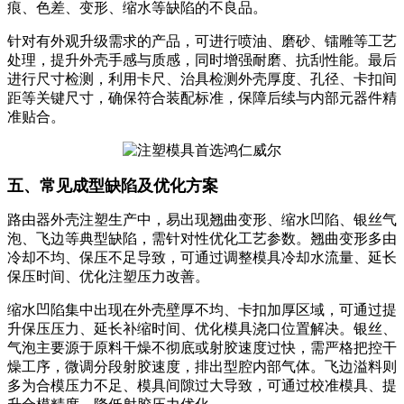
痕、色差、变形、缩水等缺陷的不良品。
针对有外观升级需求的产品，可进行喷油、磨砂、镭雕等工艺
处理，提升外壳手感与质感，同时增强耐磨、抗刮性能。最后
进行尺寸检测，利用卡尺、治具检测外壳厚度、孔径、卡扣间
距等关键尺寸，确保符合装配标准，保障后续与内部元器件精
准贴合。
五、常见成型缺陷及优化方案
路由器外壳注塑生产中，易出现翘曲变形、缩水凹陷、银丝气
泡、飞边等典型缺陷，需针对性优化工艺参数。翘曲变形多由
冷却不均、保压不足导致，可通过调整模具冷却水流量、延长
保压时间、优化注塑压力改善。
缩水凹陷集中出现在外壳壁厚不均、卡扣加厚区域，可通过提
升保压压力、延长补缩时间、优化模具浇口位置解决。银丝、
气泡主要源于原料干燥不彻底或射胶速度过快，需严格把控干
燥工序，微调分段射胶速度，排出型腔内部气体。飞边溢料则
多为合模压力不足、模具间隙过大导致，可通过校准模具、提