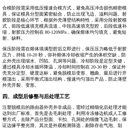
合模阶段需采用低压慢速合模方式，避免高压冲击损伤精密模
具，保证模具分型面紧密贴合，防止出现飞边、溢料问题。射
胶阶段是核心环节，根据外壳薄壁结构特性，采用分段射胶模
式，前段低速填充模具流道，中段高速填充型腔，后段低速补
缩，射胶压力控制在 80-120MPa，确保熔体均匀填充，避免短
射、缺料。
保压阶段需在熔体填满型腔后立即进行，保压压力略低于射胶
压力，持续 10-20 秒，弥补熔体冷却收缩产生的体积空缺，防
止外壳出现缩水、凹陷、孔洞等问题。冷却阶段是定型关键，
通过模具冷却水循环降温，冷却时间控制在 20-30 秒，保证外
壳充分定型、硬度达标，避免脱模后变形、翘曲。最后进行开
模顶出，采用平衡式顶出结构，慢速均匀顶出产品，防止薄壁
外壳开裂、变形。
四、成型后修整与后处理工艺
注塑脱模后的路由器外壳并非成品，需经过精细化后处理才能
达到出厂标准。首先是去毛刺处理，利用冷冻修边机或人工修
整方式，去除产品分型面、卡扣、孔洞处的细微飞边毛刺，保
证边缘平整光滑。其次是外观检测筛选，剔除存在气泡、划