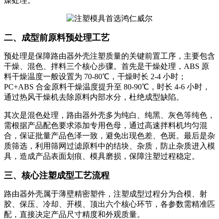
燥处理。
二、成型前原料预处理工艺
预处理是保障路由器外壳注塑质量的关键前置工序，主要包含
干燥、混色、拌料三个核心步骤。首先是干燥处理，ABS 原
料干燥温度一般设置为 70-80℃，干燥时长 2-4 小时；
PC+ABS 合金原料干燥温度提升至 80-90℃，时长 4-6 小时，
通过热风干燥机去除原料内部水分，杜绝成型缺陷。
其次是混色处理，路由器外壳多为纯白、纯黑、灰色等纯色，
需根据产品配色要求添加专用色母，通过高速拌料机均匀混
合，保证批量产品色泽一致，避免出现色差、色斑。最后是杂
质筛选，利用筛网过滤原料中的结块、杂质，防止杂质进入模
具，造成产品表面划痕、模具磨损，保障注塑过程稳定。
三、核心注塑成型工艺流程
路由器外壳属于薄壁精密塑件，注塑成型过程分为合模、射
胶、保压、冷却、开模、顶出六个核心环节，各参数需精准匹
配，直接决定产品尺寸精度和外观质量。