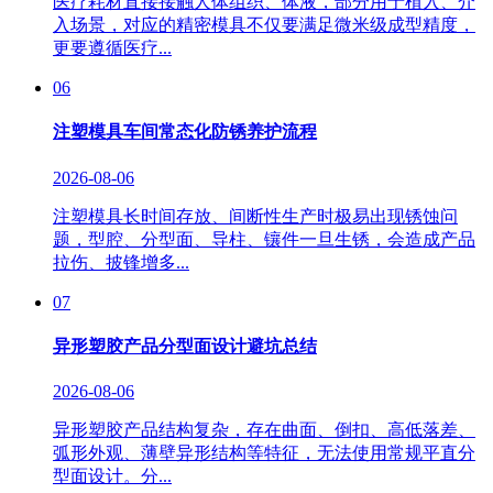
医疗耗材直接接触人体组织、体液，部分用于植入、介
入场景，对应的精密模具不仅要满足微米级成型精度，
更要遵循医疗...
06
注塑模具车间常态化防锈养护流程
2026-08-06
注塑模具长时间存放、间断性生产时极易出现锈蚀问
题，型腔、分型面、导柱、镶件一旦生锈，会造成产品
拉伤、披锋增多...
07
异形塑胶产品分型面设计避坑总结
2026-08-06
异形塑胶产品结构复杂，存在曲面、倒扣、高低落差、
弧形外观、薄壁异形结构等特征，无法使用常规平直分
型面设计。分...