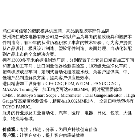
鸿仁®可信赖的塑胶模具供应商、高品质塑胶零部件品牌
苏州鸿仁威尔电器有限公司是一家以产品为导向的塑胶模具和塑胶零
件制造商，有20年的从业历程积累了丰富的技术经验，可为客户提供
从产品设计、模具设计制造、塑胶零件制造、表面处理、自动化装配
到产品上市的全套解决方案。
拥有13000多平米的标准制造厂房，分别配置了全套进口精密加工车间
和普通加工车间，进口测量仪器检测实验室，10万级无尘净化车间，
塑料橡胶成型车间，定制式自动化组装流水线。为客户提供高、中、
低端产品制造解决方案，提高客户供应链效率。
进口精密加工设备有：GF+ CNC,EDM,WEDM，FANUC CNC，
MAZAK Turning等，加工精度可达±0.002MM。同时配置爱德华
CMM，Mitutoyo Smart Scope，Micrometer，Dial Gauge/Indicator，High
Gauge等高精度检测设备，精度在±0.002MM以内。 全进口电动塑机有
TOYO FANUC。
服务的行业涉及工业自动化、汽车、医疗、电器、日化、包装、大健
康、物流等领域。
价值观
：专注，精进，分享，为用户持续创造价值
客户观
：让客户省心，提升客户供应链效率