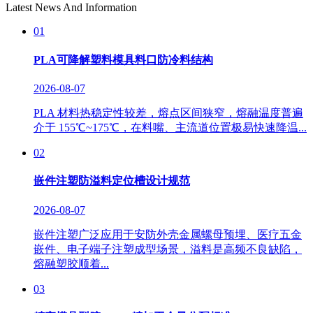
Latest News And Information
01
PLA可降解塑料模具料口防冷料结构
2026-08-07
PLA 材料热稳定性较差，熔点区间狭窄，熔融温度普遍
介于 155℃~175℃，在料嘴、主流道位置极易快速降温...
02
嵌件注塑防溢料定位槽设计规范
2026-08-07
嵌件注塑广泛应用于安防外壳金属螺母预埋、医疗五金
嵌件、电子端子注塑成型场景，溢料是高频不良缺陷，
熔融塑胶顺着...
03