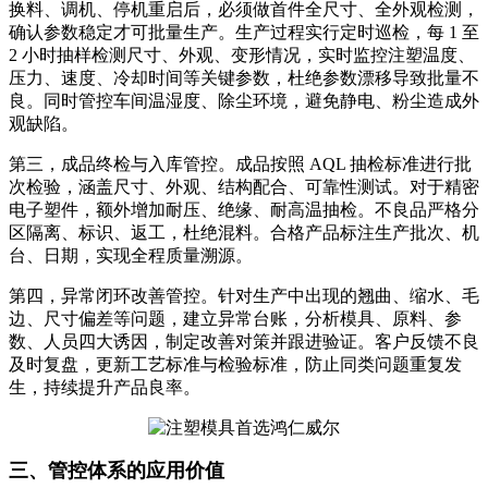
换料、调机、停机重启后，必须做首件全尺寸、全外观检测，
确认参数稳定才可批量生产。生产过程实行定时巡检，每 1 至
2 小时抽样检测尺寸、外观、变形情况，实时监控注塑温度、
压力、速度、冷却时间等关键参数，杜绝参数漂移导致批量不
良。同时管控车间温湿度、除尘环境，避免静电、粉尘造成外
观缺陷。
第三，成品终检与入库管控。成品按照 AQL 抽检标准进行批
次检验，涵盖尺寸、外观、结构配合、可靠性测试。对于精密
电子塑件，额外增加耐压、绝缘、耐高温抽检。不良品严格分
区隔离、标识、返工，杜绝混料。合格产品标注生产批次、机
台、日期，实现全程质量溯源。
第四，异常闭环改善管控。针对生产中出现的翘曲、缩水、毛
边、尺寸偏差等问题，建立异常台账，分析模具、原料、参
数、人员四大诱因，制定改善对策并跟进验证。客户反馈不良
及时复盘，更新工艺标准与检验标准，防止同类问题重复发
生，持续提升产品良率。
三、管控体系的应用价值