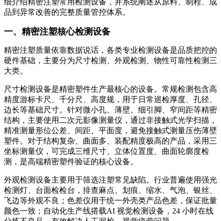
细介绍精密注塑常用检测设备，并系统阐述从原料、制程、成
品到异常改善的完整质量管控体系。
一、精密注塑核心检测设备
精密注塑质量依靠数据说话，各类专业检测设备是品质把控的
硬件基础，主要分为尺寸检测、外观检测、物性可靠性检测三
大类。
尺寸检测设备是精密塑件生产最核心的设备。常规检测包含高
精度游标卡尺、千分尺、高度规，用于日常巡检厚度、孔径、
边长等基础尺寸。针对微小孔、薄壁、细引脚、窄间距等精密
结构，主要使用二次元影像测量仪，通过非接触式光学扫描，
精准测量形位公差、间距、平面度，避免接触式测量压伤薄壁
塑件。对于结构复杂、曲面多、装配精度极高的产品，采用三
坐标测量仪，可完成三维尺寸、立体位置度、曲面轮廓度检
测，是高端精密塑件验证的核心设备。
外观检测设备主要用于筛选注塑常见缺陷。行业普遍使用强光
检测灯、台面检检台，排查麻点、划痕、缩水、气泡、银丝、
飞边等外观不良；色差仪用于统一外壳类产品色差，保证批量
颜色一致；自动化生产线搭载AI 视觉检测设备，24 小时在线