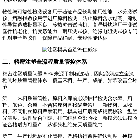
分拣不良品，有效解决人工漏检、视觉疲劳问题。
物性与可靠性检测设备用于验证产品长期使用性能。水分测试
仪、熔融指数仪用于进厂原料检测，防止原料含水过高、流动
性异常造成批量不良。冷热冲击试验机、高温烘烤箱用于测试
塑件抗老化、抗变形能力；耐压测试仪、绝缘电阻测试仪专门
针对电子塑胶件，保障产品绝缘、安规性能达标。
二、精密注塑全流程质量管控体系
精密注塑质量问题 80% 来源于制程波动，因此必须建立全流
程闭环质量管控体系，覆盖来料、生产、成品、异常改善全环
节。
第一，来料质量管控。原料入库前必须抽样检测含水率、熔
指、颜色、杂质，不合格原料直接隔离禁用；新物料、回收
料、不同批次原料严禁混用。模具进厂后完成精度校验，型腔
光洁度、镶件配合间隙、排气结构全部验收，新模必须试模验
证合格后方可量产，从源头杜绝先天质量隐患。
第二，生产过程标准化管控。严格执行首件确认制度，换模、