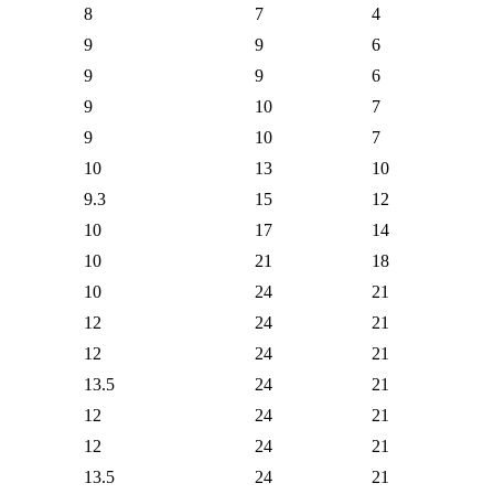
8
7
4
9
9
6
9
9
6
9
10
7
9
10
7
10
13
10
9.3
15
12
10
17
14
10
21
18
10
24
21
12
24
21
12
24
21
13.5
24
21
12
24
21
12
24
21
13.5
24
21