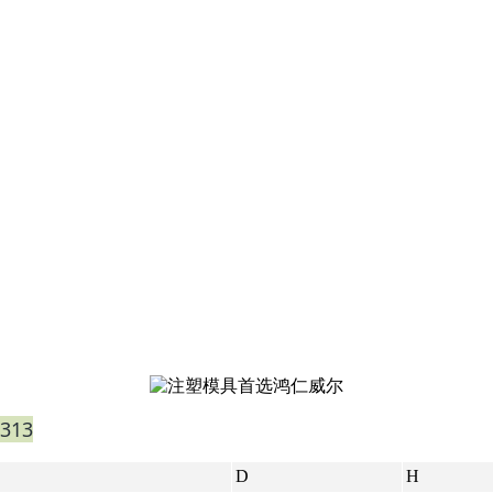
313
D
H